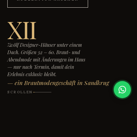
XII
Zwölf Designer-Häuser unter einem
Dach. Größen 32 – 60. Braut- und
Abendmode mit Änderungen im Haus
— nur nach Termin, damit dein
Erlebnis exklusiv bleibt.
— ein Brautmodengeschäft in Sandkrug
SCROLLEN
Veni Infantino
Enchanting
Romantica of Dev